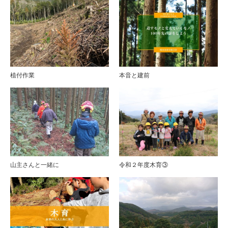
植付作業
本音と建前
山主さんと一緒に
令和２年度木育③