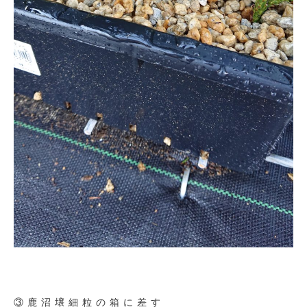
③鹿沼壌細粒の箱に差す