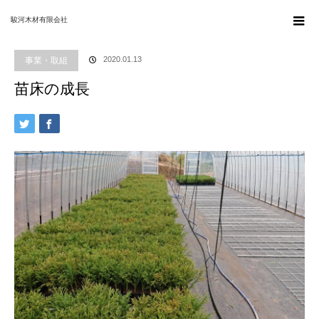
ホーム
ブログ
事業・取組
,
育苗事業
苗床の成長
駿河木材有限会社
事業・取組
2020.01.13
苗床の成長