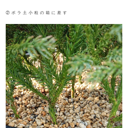
②ボラ土小粒の箱に差す