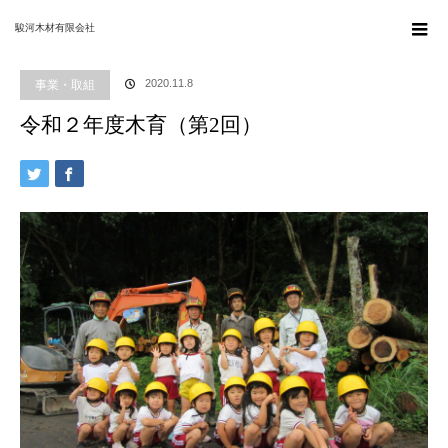
ホーム
ブログ
事業・取組
,
木育
令和２年度木育（第2回）
駿河木材有限会社
事業・取組
2020.11.8
令和２年度木育（第2回）