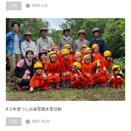
木育
2022.2.11
R３年度つじみ保育園木育活動
木育
2021.10.31