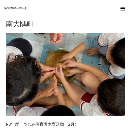
ホーム
南大隅町
駿河木材有限会社
南大隅町
R3年度 つじみ保育園木育活動（2月）