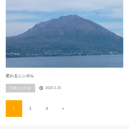
変わるシンボル
代表つぶやき
2020.1.25
1
2
3
»