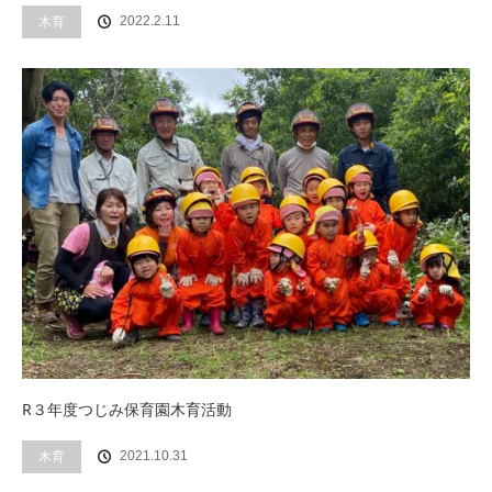
木育
2022.2.11
R３年度つじみ保育園木育活動
木育
2021.10.31