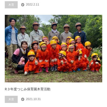
木育
2022.2.11
R３年度つじみ保育園木育活動
木育
2021.10.31