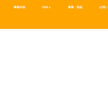
事業内容
SDGｓ
事業・取組
お問い