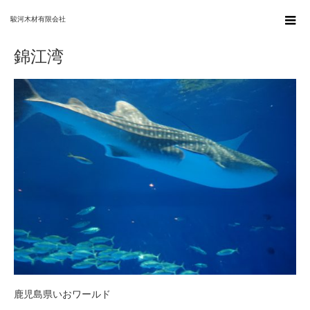
ホーム
錦江湾
駿河木材有限会社
錦江湾
鹿児島県いおワールド